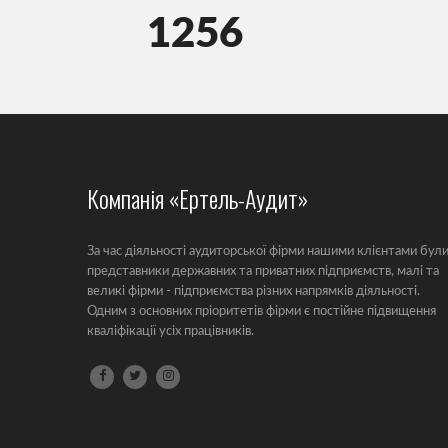
1256
Компанія «Ертель-Аудит»
За час діяльності аудиторської фірми нашими клієнтами бул
представники державних та приватних підприємств, малі та
великі фірми - підприємства різних напрямків діяльності.
Одним з основних пріоритетів фірми є постійне підвищення
кваліфікації усіх працівників.