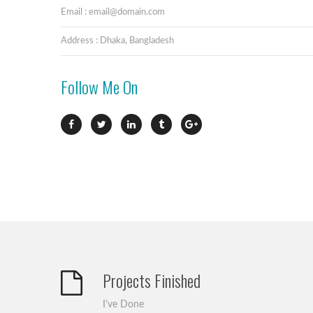
Email : email@domain.com
Address : Dhaka, Bangladesh
Follow Me On
Projects Finished
I've Done