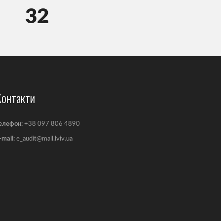
32
Контакти
eлефон:
+38 097 806 4890
-mail:
e_audit@mail.lviv.ua