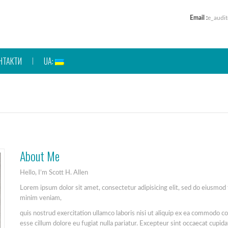
Email :
e_audit
НТАКТИ
UA:
About Me
Hello, I’m Scott H. Allen
Lorem ipsum dolor sit amet, consectetur adipisicing elit, sed do eiusmod
minim veniam,
quis nostrud exercitation ullamco laboris nisi ut aliquip ex ea commodo co
esse cillum dolore eu fugiat nulla pariatur. Excepteur sint occaecat cupidat