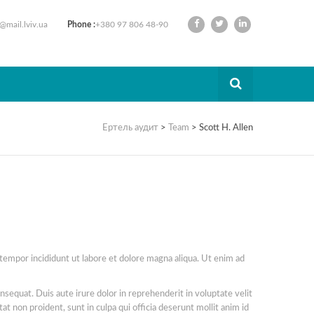
@mail.lviv.ua
Phone :
+380 97 806 48-90
Ертель аудит
>
Team
>
Scott H. Allen
 tempor incididunt ut labore et dolore magna aliqua. Ut enim ad
nsequat. Duis aute irure dolor in reprehenderit in voluptate velit
at non proident, sunt in culpa qui officia deserunt mollit anim id